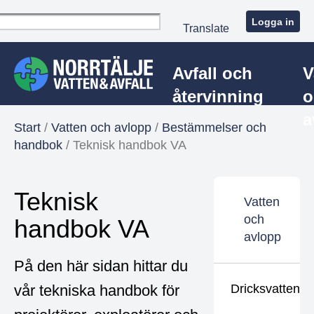
Logga in
Translate
Avfall och
V
återvinning
o
a
Start
/
Vatten och avlopp
/
Bestämmelser och
handbok
/
Teknisk handbok VA
Teknisk
Vatten
och
handbok VA
avlopp
På den här sidan hittar du
vår tekniska handbok för
Dricksvatten