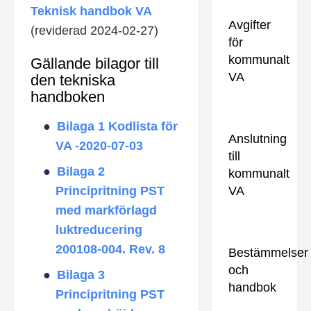
Teknisk handbok VA
Avgifter
(reviderad 2024-02-27)
för
kommunalt
Gällande bilagor till
VA
den tekniska
handboken
Bilaga 1 Kodlista för
Anslutning
VA -2020-07-03
till
Bilaga 2
kommunalt
Principritning PST
VA
med markförlagd
luktreducering
200108-004. Rev. 8
Bestämmelser
och
Bilaga 3
handbok
Principritning PST