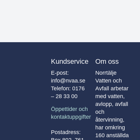
Kundservice
Om oss
E-post:
Norrtälje
info@nvaa.se
Vatten och
Telefon:
0176
Avfall arbetar
– 28 33 00
med vatten,
avlopp, avfall
Öppettider och
och
kontaktuppgifter
återvinning,
har omkring
Postadress:
160 anställda
Box 802, 761