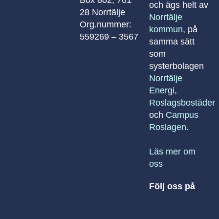
och ägs helt av
28 Norrtälje
Norrtälje
Org.nummer:
kommun
, på
559269 – 3567
samma sätt
som
systerbolagen
Norrtälje
Energi
,
Roslagsbostäder
och
Campus
Roslagen
.
.
Läs mer om
oss
Följ oss på