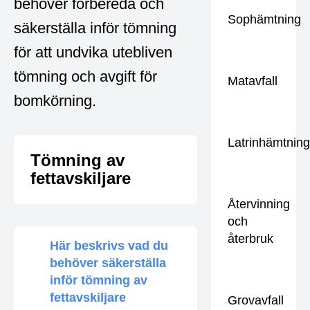
behöver förbereda och
Sophämtning
säkerställa inför tömning
för att undvika utebliven
tömning och avgift för
Matavfall
bomkörning.
Latrinhämtnin
Tömning av
fettavskiljare
Återvinning
och
återbruk
Här beskrivs vad du
behöver säkerställa
inför tömning av
fettavskiljare
Grovavfall