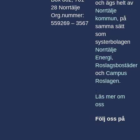
och ägs helt av
28 Norrtälje
Norrtälje
Org.nummer:
kommun
, på
559269 – 3567
samma sätt
som
systerbolagen
Norrtälje
Energi
,
Roslagsbostäder
och
Campus
Roslagen
.
.
Läs mer om
oss
Följ oss på