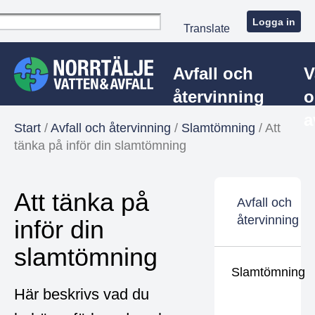
Logga in
Translate
Avfall och
V
återvinning
o
a
Start
/
Avfall och återvinning
/
Slamtömning
/
Att
tänka på inför din slamtömning
Att tänka på
Avfall och
återvinning
inför din
slamtömning
Slamtömning
Här beskrivs vad du