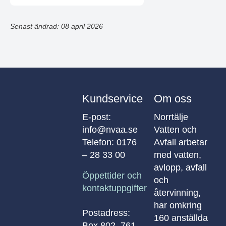
Senast ändrad: 08 april 2026
Kundservice
Om oss
E-post:
Norrtälje
info@nvaa.se
Vatten och
Telefon:
0176
Avfall arbetar
– 28 33 00
med vatten,
avlopp, avfall
Öppettider och
och
kontaktuppgifter
återvinning,
har omkring
Postadress:
160 anställda
Box 802, 761