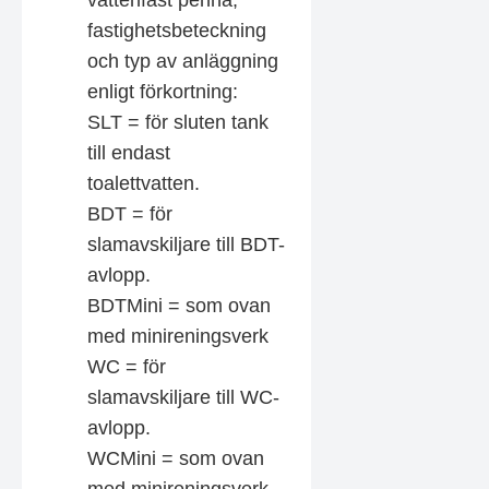
fastighetsbeteckning
och typ av anläggning
enligt förkortning:
SLT = för sluten tank
till endast
toalettvatten.
BDT = för
slamavskiljare till BDT-
avlopp.
BDTMini = som ovan
med minireningsverk
WC = för
slamavskiljare till WC-
avlopp.
WCMini = som ovan
med minireningsverk.