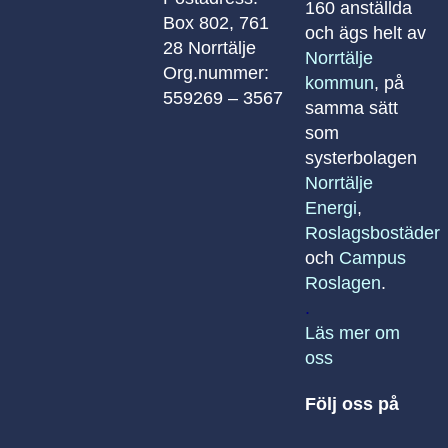
160 anställda
Box 802, 761
och ägs helt av
28 Norrtälje
Norrtälje
Org.nummer:
kommun
, på
559269 – 3567
samma sätt
som
systerbolagen
Norrtälje
Energi
,
Roslagsbostäder
och
Campus
Roslagen
.
.
Läs mer om
oss
Följ oss på