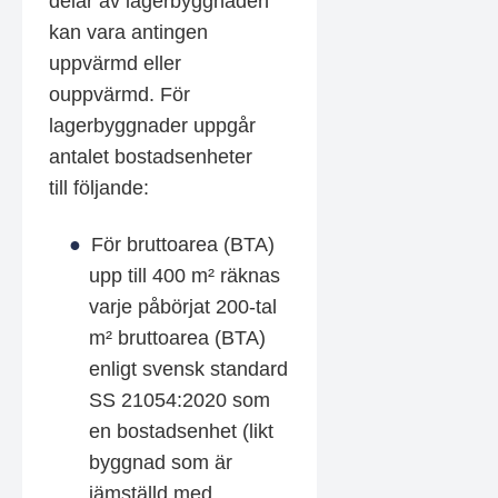
delar av lagerbyggnaden
kan vara antingen
uppvärmd eller
ouppvärmd. För
lagerbyggnader uppgår
antalet bostadsenheter
till följande:
För bruttoarea (BTA)
upp till 400 m² räknas
varje påbörjat 200-tal
m² bruttoarea (BTA)
enligt svensk standard
SS 21054:2020 som
en bostadsenhet (likt
byggnad som är
jämställd med