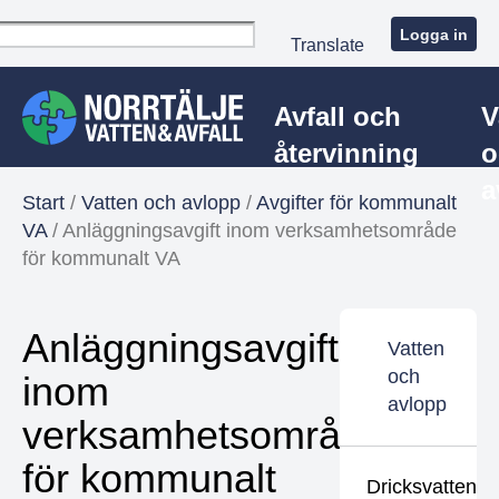
Logga in
Translate
Avfall och
V
återvinning
o
a
Start
/
Vatten och avlopp
/
Avgifter för kommunalt
VA
/
Anläggningsavgift inom verksamhetsområde
för kommunalt VA
Anläggningsavgift
Vatten
och
inom
avlopp
verksamhetsområde
för kommunalt
Dricksvatten