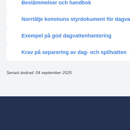
Bestämmelser och handbok
Norrtälje kommuns styrdokument för dagva
Exempel på god dagvattenhantering
Krav på separering av dag- och spillvatten
Senast ändrad: 04 september 2025