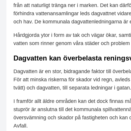
från att naturligt tränga ner i marken. Det kan där
förhindra vattenansamlingar leds dagvattnet
vidar
och hav.
De kommunala dagvattenledningarna är en
Hårdgjorda ytor i form av tak och vägar ökar, samti
vatten som rinner genom våra städer och problem m
Dagvatten kan överbelasta renings
Dagvatten är en stor, bidragande faktor till överbel
För att minska riskerna för skador vid regn, avleds 
tvätt) och dagvatten, till separata ledningar i gatan
I framför allt äldre områden kan det dock finnas m
stuprör är anslutna till det kommunala spillvattennäte
översvämning och skador på fastigheten och kan o
Avfall.