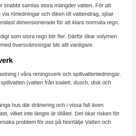
för snabbt samlas stora mängder vatten. För att
e
via rörledningar och diken till vattendrag, sjöar
dast dimensionerade för att klara normala regn.
digt som stora regn blir fler. Därför ökar volymen
ed översvämningar blir allt vanligare.
verk
astning i våra reningsverk och spillvattenledningar.
spillvatten (vatten från toalett, dusch, disk och
.
ånga hus där dränering och i vissa fall även
t, vilket inte längre är tillåtet. Det ökar risken för
rsaka problem för oss på Norrtälje Vatten och