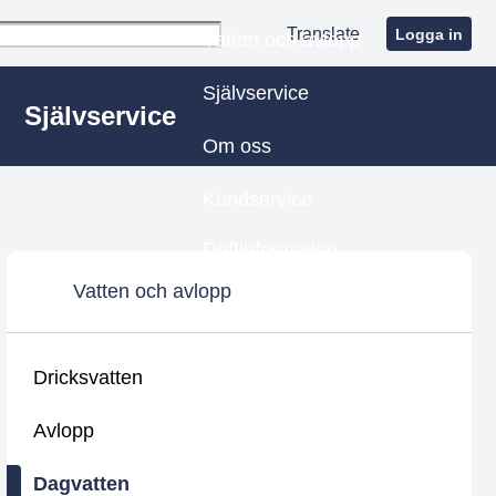
Translate
Logga in
Vatten och avlopp
Självservice
Självservice
Om oss
Kundservice
Driftinformation
Vatten och avlopp
Dricksvatten
Avlopp
Dagvatten