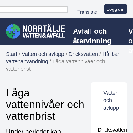
Logga in
Translate
Avfall och
V
återvinning
o
a
Start
/
Vatten och avlopp
/
Dricksvatten
/
Hållbar
vattenanvändning
/
Låga vattennivåer och
vattenbrist
Låga
Vatten
och
vattennivåer och
avlopp
vattenbrist
Dricksvatten
Under perioder kan