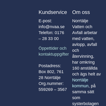
Kundservice
Om oss
E-post:
Norrtälje
info@nvaa.se
Vatten och
Telefon:
0176
Avfall arbetar
– 28 33 00
med vatten,
avlopp, avfall
Öppettider och
och
kontaktuppgifter
återvinning,
har omkring
Postadress:
160 anställda
Box 802, 761
och ägs helt av
28 Norrtälje
Norrtälje
Org.nummer:
kommun
, på
559269 – 3567
samma sätt
som
systerbolagen