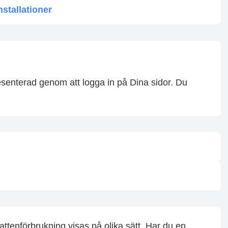
stallationer
senterad genom att logga in på Dina sidor. Du
ttenförbrukning visas på olika sätt. Har du en