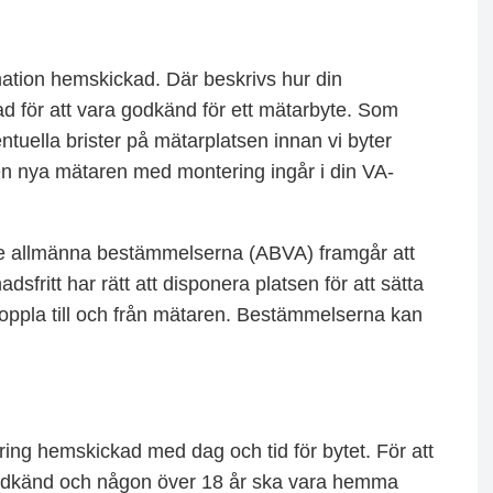
rmation hemskickad. Där beskrivs hur din
ad för att vara godkänd för ett mätarbyte. Som
ntuella brister på mätarplatsen innan vi byter
Den nya mätaren med montering ingår i din VA-
 de allmänna bestämmelserna (ABVA) framgår att
sfritt har rätt att disponera platsen för att sätta
 koppla till och från mätaren. Bestämmelserna kan
ring hemskickad med dag och tid för bytet. För att
 godkänd och någon över 18 år ska vara hemma