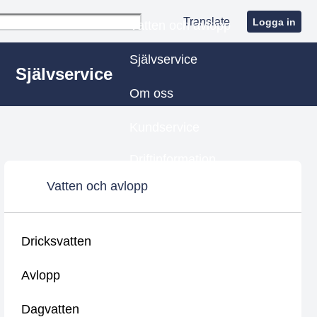
Translate
Logga in
Vatten och avlopp
Självservice
Självservice
Om oss
Kundservice
Driftinformation
Vatten och avlopp
Dricksvatten
Avlopp
Dagvatten