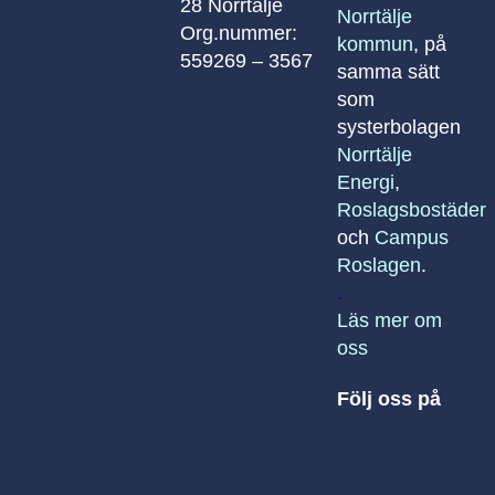
28 Norrtälje
Norrtälje
Org.nummer:
kommun
, på
559269 – 3567
samma sätt
som
systerbolagen
Norrtälje
Energi
,
Roslagsbostäder
och
Campus
Roslagen
.
.
Läs mer om
oss
Följ oss på