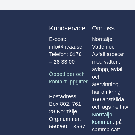
Kundservice
Om oss
E-post:
Norrtälje
info@nvaa.se
Vatten och
Telefon:
0176
Avfall arbetar
– 28 33 00
med vatten,
avlopp, avfall
Öppettider och
och
kontaktuppgifter
återvinning,
har omkring
Postadress:
160 anställda
Box 802, 761
och ägs helt av
28 Norrtälje
Norrtälje
Org.nummer:
kommun
, på
559269 – 3567
samma sätt