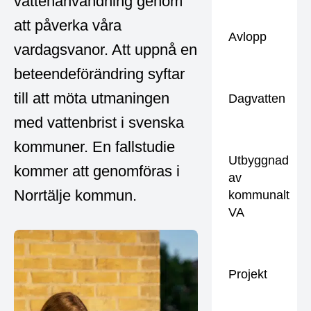
vattenanvändning genom
att påverka våra
Avlopp
vardagsvanor. Att uppnå en
beteendeförändring syftar
till att möta utmaningen
Dagvatten
med vattenbrist i svenska
kommuner. En fallstudie
Utbyggnad
kommer att genomföras i
av
Norrtälje kommun.
kommunalt
VA
Projekt