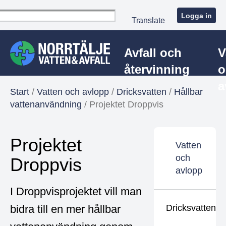
Logga in
Translate
Avfall och
V
återvinning
o
a
Start
/
Vatten och avlopp
/
Dricksvatten
/
Hållbar
vattenanvändning
/
Projektet Droppvis
Projektet
Vatten
och
Droppvis
avlopp
I Droppvisprojektet vill man
bidra till en mer hållbar
Dricksvatten