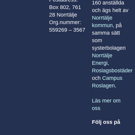
160 anställda
Box 802, 761
och ägs helt av
28 Norrtälje
Norrtälje
Org.nummer:
kommun
, på
559269 – 3567
samma sätt
som
systerbolagen
Norrtälje
Energi
,
Roslagsbostäder
och
Campus
Roslagen
.
.
Läs mer om
oss
Följ oss på