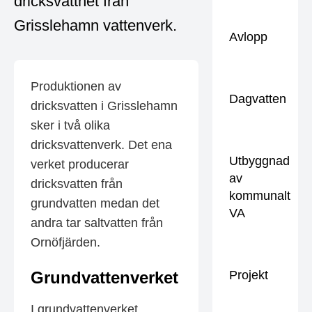
dricksvattnet från
Grisslehamn vattenverk.
Avlopp
Produktionen av
Dagvatten
dricksvatten i Grisslehamn
sker i två olika
dricksvattenverk. Det ena
Utbyggnad
verket producerar
av
dricksvatten från
kommunalt
grundvatten medan det
VA
andra tar saltvatten från
Ornöfjärden.
Grundvattenverket
Projekt
I grundvattenverket