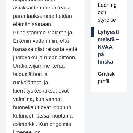
Ledning
asiakkaidemme arkea ja
och
parantaaksemme heidän
styrelse
elämänlaatuaan.
Lyhyesti
Puhdistamme Mälaren ja
meistä –
Erkenin veden niin, että
NVAA
hanassa olisi raikasta vettä
på
juotavaksi ja ruoanlaittoon.
finska
Urakoitsijamme kerää
Grafisk
talousjätteet ja
profil
ruokajätteet, ja
kierrätyskeskukset ovat
valmiina, kun vanhat
huonekalut ovat loppuun
kuluneet, tässä muutama
esimerkki. Kun ongelmia
ilmenee, on