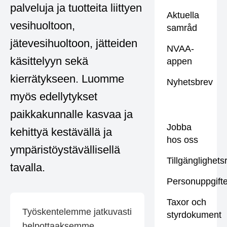
palveluja ja tuotteita liittyen
Aktuella
vesihuoltoon,
samråd
jätevesihuoltoon, jätteiden
NVAA-
käsittelyyn sekä
appen
kierrätykseen. Luomme
Nyhetsbrev
myös edellytykset
paikkakunnalle kasvaa ja
Jobba
kehittyä kestävällä ja
hos oss
ympäristöystävällisellä
Tillgänglighet
tavalla.
Personuppgifte
Taxor och
Työskentelemme jatkuvasti
styrdokument
helpottaaksemme