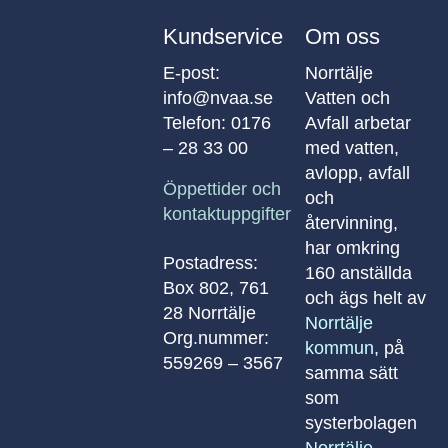
Kundservice
Om oss
E-post:
Norrtälje
info@nvaa.se
Vatten och
Telefon:
0176
Avfall arbetar
– 28 33 00
med vatten,
avlopp, avfall
Öppettider och
och
kontaktuppgifter
återvinning,
har omkring
Postadress:
160 anställda
Box 802, 761
och ägs helt av
28 Norrtälje
Norrtälje
Org.nummer:
kommun
, på
559269 – 3567
samma sätt
som
systerbolagen