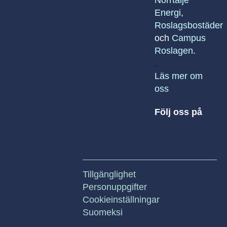
Norrtälje
Energi
,
Roslagsbostäder
och
Campus
Roslagen
.
.
Läs mer om
oss
Följ oss på
Tillgänglighet
Personuppgifter
Cookieinställningar
Suomeksi