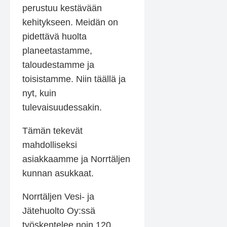
perustuu kestävään
kehitykseen. Meidän on
pidettävä huolta
planeetastamme,
taloudestamme ja
toisistamme. Niin täällä ja
nyt, kuin
tulevaisuudessakin.
Tämän tekevät
mahdolliseksi
asiakkaamme ja Norrtäljen
kunnan asukkaat.
Norrtäljen Vesi- ja
Jätehuolto Oy:ssä
työskentelee noin 120