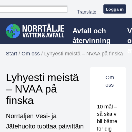
Logga in
Translate
Avfall och
V
återvinning
o
a
Start
/
Om oss
/
Lyhyesti meistä – NVAA på finska
Lyhyesti meistä
Om
oss
– NVAA på
finska
10 mål –
så ska vi
Norrtäljen Vesi- ja
bli bättre
Jätehuolto tuottaa päivittäin
för dig