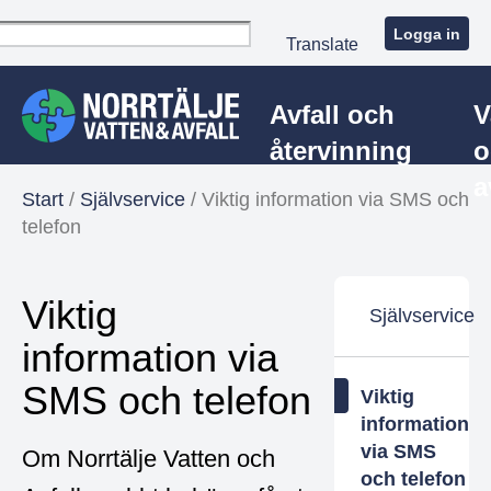
Logga in
Translate
Avfall och
V
återvinning
o
a
Start
/
Självservice
/
Viktig information via SMS och
telefon
Viktig
Självservice
information via
SMS och telefon
Viktig
information
via SMS
Om Norrtälje Vatten och
och telefon