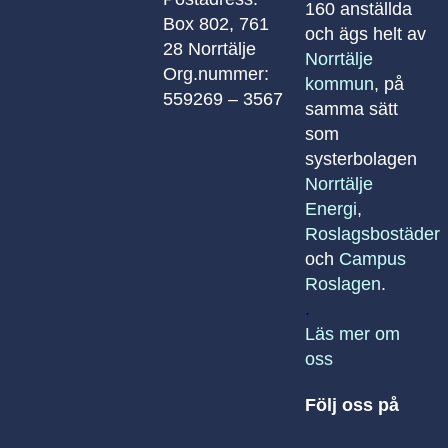
160 anställda
Box 802, 761
och ägs helt av
28 Norrtälje
Norrtälje
Org.nummer:
kommun
, på
559269 – 3567
samma sätt
som
systerbolagen
Norrtälje
Energi
,
Roslagsbostäder
och
Campus
Roslagen
.
.
Läs mer om
oss
Följ oss på