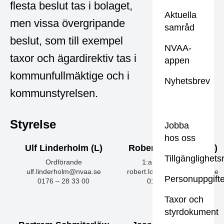
flesta beslut tas i bolaget,
Aktuella
men vissa övergripande
samråd
beslut, som till exempel
NVAA-
taxor och ägardirektiv tas i
appen
kommunfullmäktige och i
Nyhetsbrev
kommunstyrelsen.
Styrelse
Jobba
hos oss
Ulf Linderholm (L)
Robert Lönnqvist (S)
Tillgänglighet
Ordförande
1:a vice ordförande
ulf.linderholm@nvaa.se
robert.lonnqvist@norrtalje.se
Personuppgifte
0176 – 28 33 00
0176 – 28 33 00
Taxor och
styrdokument