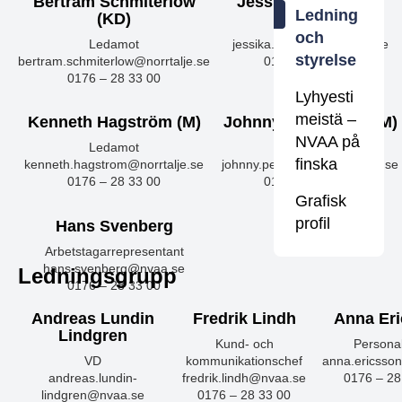
Bertram Schmiterlöw
Jessica Ljusner (S)
Ledning
(KD)
Ledamot
och
Ledamot
jessika.ljusner@norrtalje.se
styrelse
bertram.schmiterlow@norrtalje.se
0176 – 28 33 00
0176 – 28 33 00
Lyhyesti
meistä –
Kenneth Hagström (M)
Johnny Pettersson (M)
NVAA på
Ledamot
Ledamot
finska
kenneth.hagstrom@norrtalje.se
johnny.pettersson@norrtalje.se
0176 – 28 33 00
0176 – 28 33 00
Grafisk
profil
Hans Svenberg
Arbetstagarrepresentant
hans.svenberg@nvaa.se
Ledningsgrupp
0176 – 28 33 00
Andreas Lundin
Fredrik Lindh
Anna Er
Lindgren
Kund- och
Persona
VD
kommunikationschef
anna.ericsso
andreas.lundin-
fredrik.lindh@nvaa.se
0176 – 28
lindgren@nvaa.se
0176 – 28 33 00