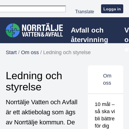
Logga in
Translate
Avfall och
V
återvinning
o
a
Start
/
Om oss
/
Ledning och styrelse
Ledning och
Om
oss
styrelse
Norrtälje Vatten och Avfall
10 mål –
är ett aktiebolag som ägs
så ska vi
bli bättre
av Norrtälje kommun. De
för dig