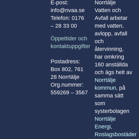
E-post:
Norrtälje
info@nvaa.se
Vatten och
Telefon:
0176
Avfall arbetar
– 28 33 00
med vatten,
avlopp, avfall
Öppettider och
och
kontaktuppgifter
återvinning,
har omkring
Postadress:
160 anställda
Box 802, 761
och ägs helt av
28 Norrtälje
Norrtälje
Org.nummer:
kommun
, på
559269 – 3567
samma sätt
som
systerbolagen
Norrtälje
Energi
,
Roslagsbostäder