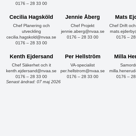
0176 – 28 33 00
Cecilia Hagsköld
Jennie Åberg
Mats Ej
Chef Planering och
Chef Projekt
Chef Drift och
utveckling
jennie.aberg@nvaa.se
mats.ejderb
cecilia.hagskold@nvaa.se
0176 – 28 33 00
0176 – 28
0176 – 28 33 00
Kenth Ejdersand
Per Hellström
Milla H
Chef Säkerhet och it
VA-specialist
Samord
kenth.ejdersand@nvaa.se
per.hellstrom@nvaa.se
milla.heneru
0176 – 28 33 00
0176 – 28 33 00
0176 – 28
Senast ändrad: 07 maj 2026