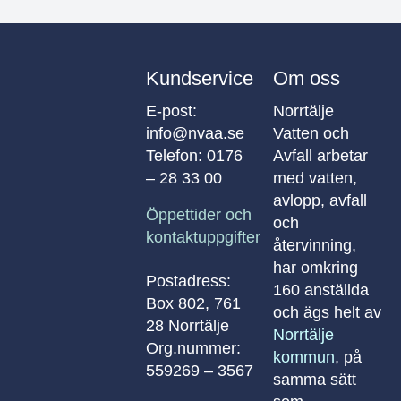
Kundservice
Om oss
E-post:
Norrtälje
info@nvaa.se
Vatten och
Telefon:
0176
Avfall arbetar
– 28 33 00
med vatten,
avlopp, avfall
Öppettider och
och
kontaktuppgifter
återvinning,
har omkring
Postadress:
160 anställda
Box 802, 761
och ägs helt av
28 Norrtälje
Norrtälje
Org.nummer:
kommun
, på
559269 – 3567
samma sätt