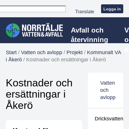
Logga in
Translate
Avfall och
V
återvinning
o
a
Start
/
Vatten och avlopp
/
Projekt
/
Kommunalt VA
i Åkerö
/
Kostnader och ersättningar i Åkerö
Kostnader och
Vatten
och
ersättningar i
avlopp
Åkerö
Dricksvatten