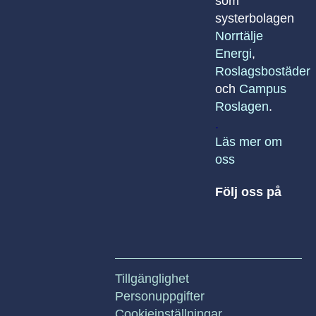
som
systerbolagen
Norrtälje
Energi
,
Roslagsbostäder
och
Campus
Roslagen
.
.
Läs mer om
oss
Följ oss på
Tillgänglighet
Personuppgifter
Cookieinställningar