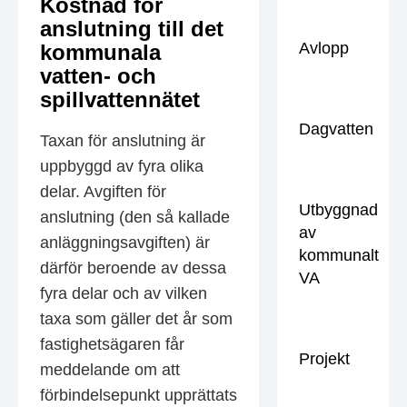
Kostnad för
anslutning till det
Avlopp
kommunala
vatten- och
spillvattennätet
Dagvatten
Taxan för anslutning är
uppbyggd av fyra olika
delar. Avgiften för
Utbyggnad
anslutning (den så kallade
av
anläggningsavgiften) är
kommunalt
därför beroende av dessa
VA
fyra delar och av vilken
taxa som gäller det år som
fastighetsägaren får
Projekt
meddelande om att
förbindelsepunkt upprättats