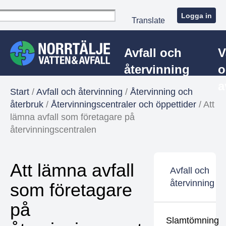
Logga in
Translate
Avfall och
V
återvinning
o
a
Start
/
Avfall och återvinning
/
Återvinning och
återbruk
/
Återvinningscentraler och öppettider
/
Att
lämna avfall som företagare på
återvinningscentralen
Att lämna avfall
Avfall och
återvinning
som företagare
på
Slamtömning