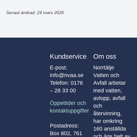
Senast ändrad: 24 mars 2026
Kundservice
Om oss
E-post:
Norrtälje
info@nvaa.se
Vatten och
Telefon:
0176
Avfall arbetar
– 28 33 00
med vatten,
avlopp, avfall
Öppettider och
och
kontaktuppgifter
återvinning,
har omkring
Postadress:
160 anställda
Box 802, 761
och ägs helt av