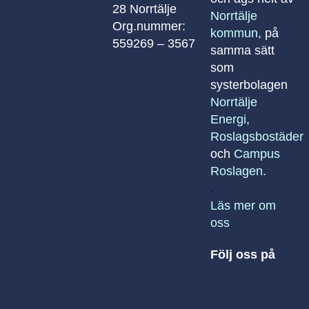
28 Norrtälje
Norrtälje
Org.nummer:
kommun
, på
559269 – 3567
samma sätt
som
systerbolagen
Norrtälje
Energi
,
Roslagsbostäder
och
Campus
Roslagen
.
.
Läs mer om
oss
Följ oss på