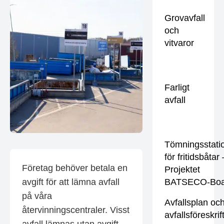
Grovavfall
och
vitvaror
Farligt
avfall
Tömningsstati
för fritidsbåtar 
Företag behöver betala en
Projektet
avgift för att lämna avfall
BATSECO-Boa
på våra
Avfallsplan oc
återvinningscentraler. Visst
avfallsföreskrif