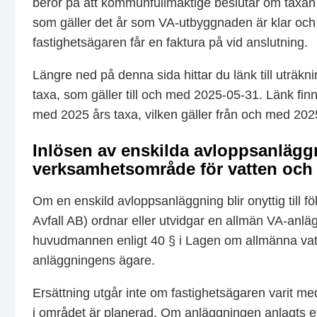
beror på att kommunfullmäktige beslutar om taxan f
som gäller det år som VA-utbyggnaden är klar och
fastighetsägaren får en faktura på vid anslutning.
Längre ned på denna sida hittar du länk till uträkn
taxa, som gäller till och med 2025-05-31. Länk finn
med 2025 års taxa, vilken gäller från och med 202
Inlösen av enskilda avloppsanläg
verksamhetsområde för vatten och
Om en enskild avloppsanläggning blir onyttig till f
Avfall AB) ordnar eller utvidgar en allmän VA-anl
huvudmannen enligt 40 § i Lagen om allmänna vatten
anläggningens ägare.
Ersättning utgår inte om fastighetsägaren varit 
i området är planerad. Om anläggningen anlagts e