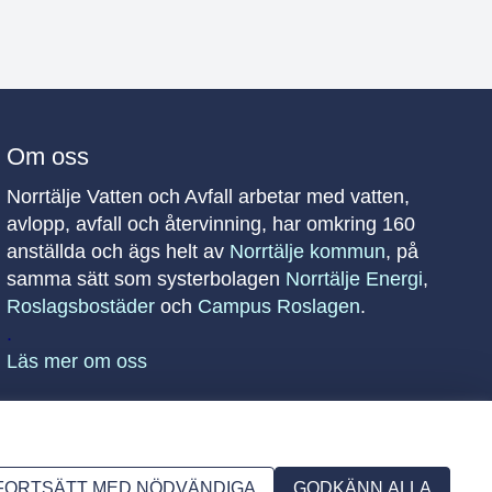
Om oss
Norrtälje Vatten och Avfall arbetar med vatten,
avlopp, avfall och återvinning, har omkring 160
anställda och ägs helt av
Norrtälje kommun
, på
samma sätt som systerbolagen
Norrtälje Energi
,
Roslagsbostäder
och
Campus Roslagen
.
.
Läs mer om oss
Följ oss på
FORTSÄTT MED NÖDVÄNDIGA
GODKÄNN ALLA