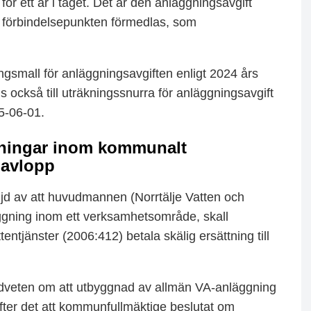
ör ett år i taget. Det är den anläggningsavgift
 förbindelsepunkten förmedlas, som
ingsmall för anläggningsavgiften enligt 2024 års
s också till uträkningssnurra för anläggningsavgift
5-06-01.
gningar inom kommunalt
 avlopp
öljd av att huvudmannen (Norrtälje Vatten och
äggning inom ett verksamhetsområde, skall
tjänster (2006:412) betala skälig ersättning till
medveten om att utbyggnad av allmän VA-anläggning
fter det att kommunfullmäktige beslutat om