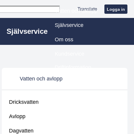
Translate
Logga in
Vatten och avlopp
Självservice
Självservice
Om oss
Kundservice
Driftinformation
Vatten och avlopp
Dricksvatten
Avlopp
Dagvatten