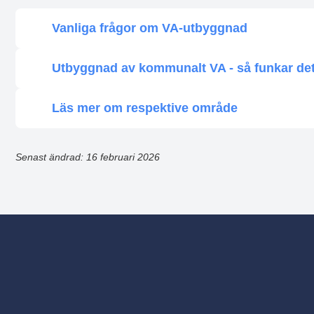
Vanliga frågor om VA-utbyggnad
Utbyggnad av kommunalt VA - så funkar de
Läs mer om respektive område
Senast ändrad: 16 februari 2026