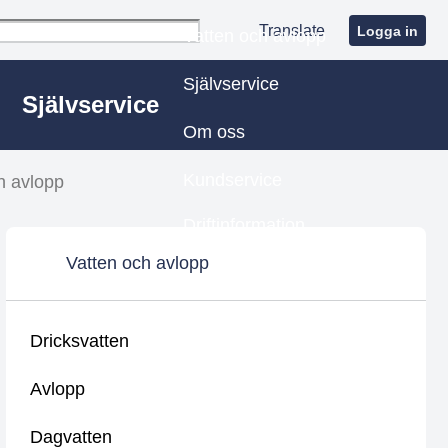
Translate
Logga in
Vatten och avlopp
Självservice
Självservice
Om oss
Kundservice
h avlopp
Driftinformation
Vatten och avlopp
Dricksvatten
Avlopp
Dagvatten