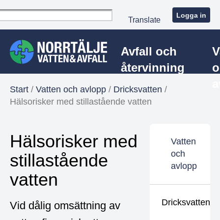
Logga in
Translate
Avfall och
V
återvinning
o
a
Start
/
Vatten och avlopp
/
Dricksvatten
/
Hälsorisker med stillastående vatten
Hälsorisker med
Vatten
och
stillastående
avlopp
vatten
Dricksvatten
Vid dålig omsättning av