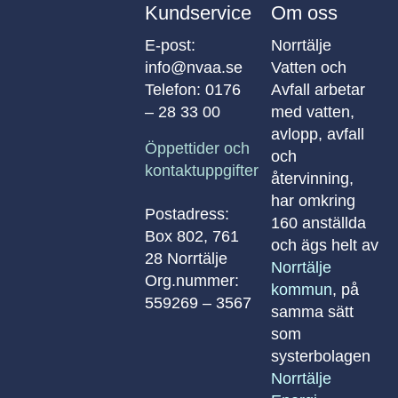
Kundservice
Om oss
E-post:
Norrtälje
info@nvaa.se
Vatten och
Telefon:
0176
Avfall arbetar
– 28 33 00
med vatten,
avlopp, avfall
Öppettider och
och
kontaktuppgifter
återvinning,
har omkring
Postadress:
160 anställda
Box 802, 761
och ägs helt av
28 Norrtälje
Norrtälje
Org.nummer:
kommun
, på
559269 – 3567
samma sätt
som
systerbolagen
Norrtälje