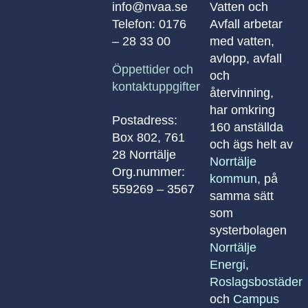
info@nvaa.se
Vatten och
Telefon:
0176
Avfall arbetar
– 28 33 00
med vatten,
avlopp, avfall
Öppettider och
och
kontaktuppgifter
återvinning,
har omkring
Postadress:
160 anställda
Box 802, 761
och ägs helt av
28 Norrtälje
Norrtälje
Org.nummer:
kommun
, på
559269 – 3567
samma sätt
som
systerbolagen
Norrtälje
Energi
,
Roslagsbostäder
och
Campus