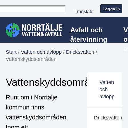
Logga in
Translate
Avfall och
V
återvinning
o
a
Start
/
Vatten och avlopp
/
Dricksvatten
/
Vattenskyddsområden
Vattenskyddsområden
Vatten
och
Runt om i Norrtälje
avlopp
kommun finns
vattenskyddsområden.
Dricksvatten
Inom ett