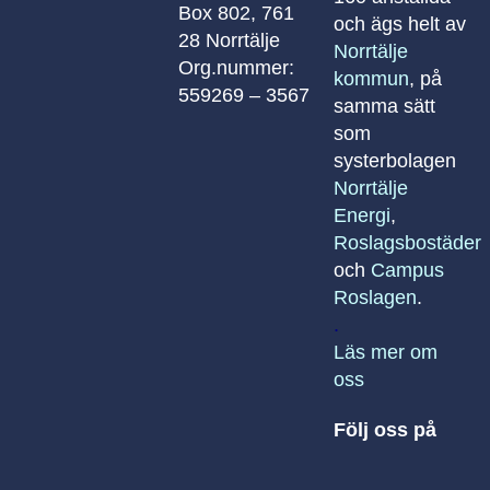
Box 802, 761
och ägs helt av
28 Norrtälje
Norrtälje
Org.nummer:
kommun
, på
559269 – 3567
samma sätt
som
systerbolagen
Norrtälje
Energi
,
Roslagsbostäder
och
Campus
Roslagen
.
.
Läs mer om
oss
Följ oss på