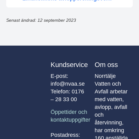
Senast ändrad: 12 september 2023
Kundservice
Om oss
E-post:
Norrtälje
info@nvaa.se
Vatten och
Telefon:
0176
Avfall arbetar
– 28 33 00
med vatten,
avlopp, avfall
Öppettider och
och
kontaktuppgifter
återvinning,
har omkring
Postadress:
160 anställda