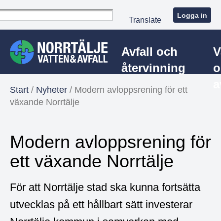
Logga in
Translate
Avfall och
V
återvinning
o
a
Start
/
Nyheter
/
Modern avloppsrening för ett
växande Norrtälje
Modern avloppsrening för
ett växande Norrtälje
För att Norrtälje stad ska kunna fortsätta
utvecklas på ett hållbart sätt investerar