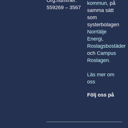
Org.nummer:
kommun
, på
559269 – 3567
samma sätt
som
systerbolagen
Norrtälje
Energi
,
Roslagsbostäder
och
Campus
Roslagen
.
.
Läs mer om
oss
Följ oss på