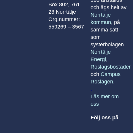
160 anställda
Box 802, 761
och ägs helt av
28 Norrtälje
Norrtälje
Org.nummer:
kommun
, på
559269 – 3567
samma sätt
som
systerbolagen
Norrtälje
Energi
,
Roslagsbostäder
och
Campus
Roslagen
.
.
Läs mer om
oss
Följ oss på