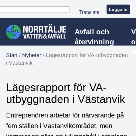
Logga in
Translate
Avfall och
V
återvinning
o
a
Start
/
Nyheter
/
Lägesrapport för VA-utbyggnaden
i Västanvik
Lägesrapport för VA-
utbyggnaden i Västanvik
Entreprenören arbetar för närvarande på
fem ställen i Västanvikområdet, men