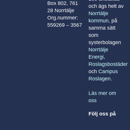
Box 802, 761
och ägs helt av
28 Norrtälje
Norrtälje
Org.nummer:
kommun
, på
559269 – 3567
samma sätt
som
systerbolagen
Norrtälje
Energi
,
Roslagsbostäder
och
Campus
Roslagen
.
.
Läs mer om
oss
Följ oss på