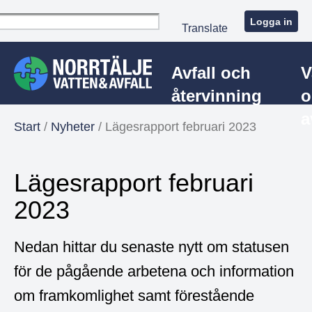
Logga in
Translate
Avfall och
V
återvinning
o
a
Start
/
Nyheter
/
Lägesrapport februari 2023
Lägesrapport februari
2023
Nedan hittar du senaste nytt om statusen
för de pågående arbetena och information
om framkomlighet samt förestående