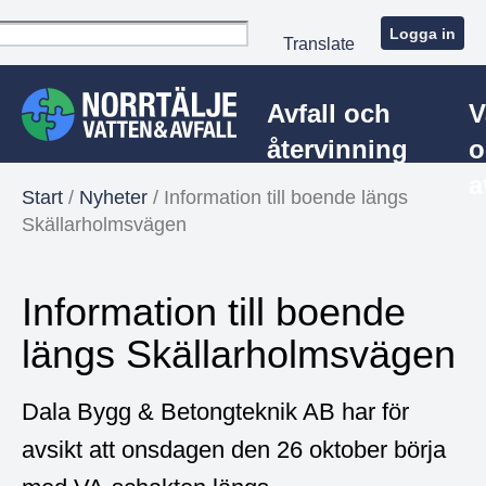
Logga in
Translate
Avfall och
V
återvinning
o
a
Start
/
Nyheter
/
Information till boende längs
Skällarholmsvägen
Information till boende
längs Skällarholmsvägen
Dala Bygg & Betongteknik AB har för
avsikt att onsdagen den 26 oktober börja