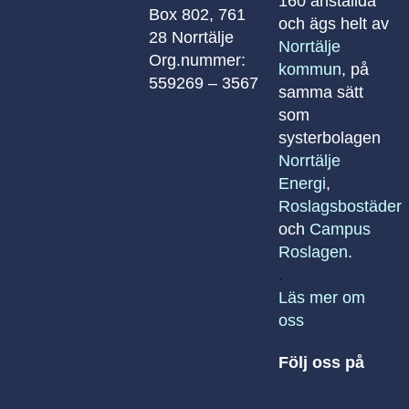
160 anställda
Box 802, 761
och ägs helt av
28 Norrtälje
Norrtälje
Org.nummer:
kommun
, på
559269 – 3567
samma sätt
som
systerbolagen
Norrtälje
Energi
,
Roslagsbostäder
och
Campus
Roslagen
.
.
Läs mer om
oss
Följ oss på