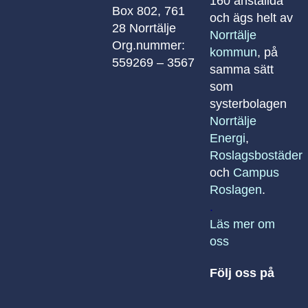
160 anställda
Box 802, 761
och ägs helt av
28 Norrtälje
Norrtälje
Org.nummer:
kommun
, på
559269 – 3567
samma sätt
som
systerbolagen
Norrtälje
Energi
,
Roslagsbostäder
och
Campus
Roslagen
.
.
Läs mer om
oss
Följ oss på