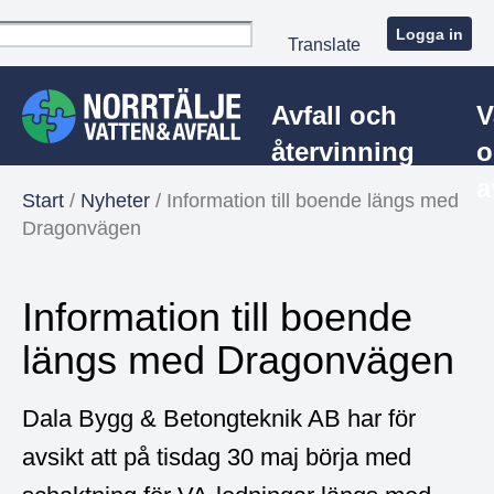
Logga in
Translate
Avfall och
V
återvinning
o
a
Start
/
Nyheter
/
Information till boende längs med
Dragonvägen
Information till boende
längs med Dragonvägen
Dala Bygg & Betongteknik AB har för
avsikt att på tisdag 30 maj börja med