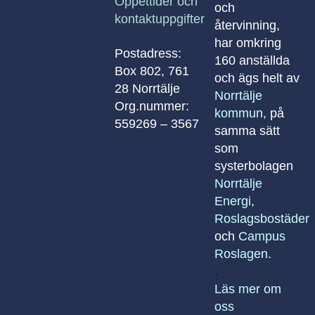
Öppettider och
och
kontaktuppgifter
återvinning,
har omkring
Postadress:
160 anställda
Box 802, 761
och ägs helt av
28 Norrtälje
Norrtälje
Org.nummer:
kommun
, på
559269 – 3567
samma sätt
som
systerbolagen
Norrtälje
Energi
,
Roslagsbostäder
och
Campus
Roslagen
.
.
Läs mer om
oss