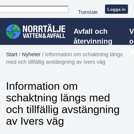
Logga in
Translate
Avfall och
V
återvinning
o
a
Start
/
Nyheter
/
Information om schaktning längs
med och tillfällig avstängning av Ivers väg
Information om
schaktning längs med
och tillfällig avstängning
av Ivers väg