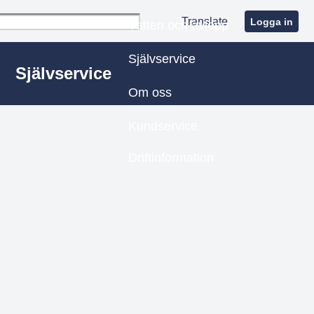
Translate
Logga in
Vatten och avlopp
Självservice
Självservice
Om oss
Kundservice
Driftinformation