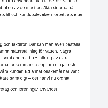
h andra användare kan ta del av e-tjänster
nabbt en av de mest besökta sidorna på
s till och kundupplevelsen förbättrats efter
 och fakturor. Där kan man även beställa
lämna mätarställning för vatten. Några
g i samband med beställning av extra
chema för kommande sophämtningar och
 våra kunder. Ett annat önskemål har varit
ätare samtidigt – det har vi nu ordnat.
öretag och föreningar använder