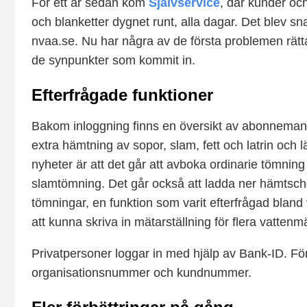
För ett år sedan kom
Självservice
, där kunder oc
och blanketter dygnet runt, alla dagar. Det blev s
nvaa.se. Nu har några av de första problemen rättat
de synpunkter som kommit in.
Efterfrågade funktioner
Bakom inloggning finns en översikt av abonnemang
extra hämtning av sopor, slam, fett och latrin och 
nyheter är att det går att avboka ordinarie tömnin
slamtömning. Det går också att ladda ner hämts
tömningar, en funktion som varit efterfrågad bland
att kunna skriva in mätarställning för flera vattenm
Privatpersoner loggar in med hjälp av Bank-ID. F
organisationsnummer och kundnummer.