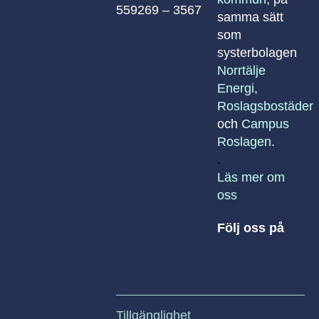
559269 – 3567
samma sätt
som
systerbolagen
Norrtälje
Energi
,
Roslagsbostäder
och
Campus
Roslagen
.
.
Läs mer om
oss
Följ oss på
Tillgänglighet