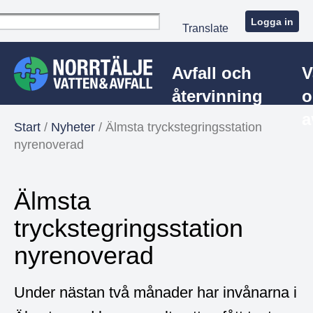
Logga in
Translate
Avfall och
V
återvinning
o
a
Start
/
Nyheter
/
Älmsta tryckstegringsstation
nyrenoverad
Älmsta
tryckstegringsstation
nyrenoverad
Under nästan två månader har invånarna i