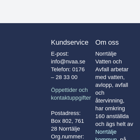
Kundservice
Om oss
E-post:
Norrtälje
info@nvaa.se
Vatten och
Telefon:
0176
Avfall arbetar
– 28 33 00
med vatten,
avlopp, avfall
Öppettider och
och
kontaktuppgifter
återvinning,
har omkring
Postadress:
160 anställda
Box 802, 761
och ägs helt av
28 Norrtälje
Norrtälje
Org.nummer:
kommun
, på