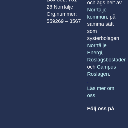
och ägs helt av
28 Norrtälje
Norrtälje
Org.nummer:
kommun
, på
559269 – 3567
samma sätt
som
systerbolagen
Norrtälje
Energi
,
Roslagsbostäder
och
Campus
Roslagen
.
.
Läs mer om
oss
Följ oss på