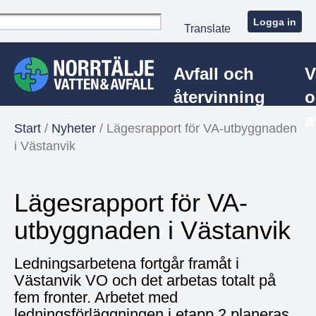
Logga in
Translate
Avfall och
V
återvinning
o
a
Start
/
Nyheter
/
Lägesrapport för VA-utbyggnaden
i Västanvik
Lägesrapport för VA-
utbyggnaden i Västanvik
Ledningsarbetena fortgår framåt i
Västanvik VO och det arbetas totalt på
fem fronter. Arbetet med
ledningsförläggningen i etapp 2 planeras