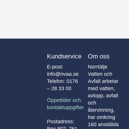
Kundservice
Om oss
E-post:
Norrtälje
info@nvaa.se
Vatten och
Telefon:
0176
Avfall arbetar
– 28 33 00
med vatten,
avlopp, avfall
Öppettider och
och
kontaktuppgifter
återvinning,
har omkring
Postadress:
160 anställda
Box 802, 761