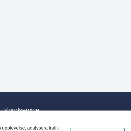
Kundservice
E-post:
info@nvaa.se
Telefon:
0176 – 28 33 00
 upplevelse, analysera trafik