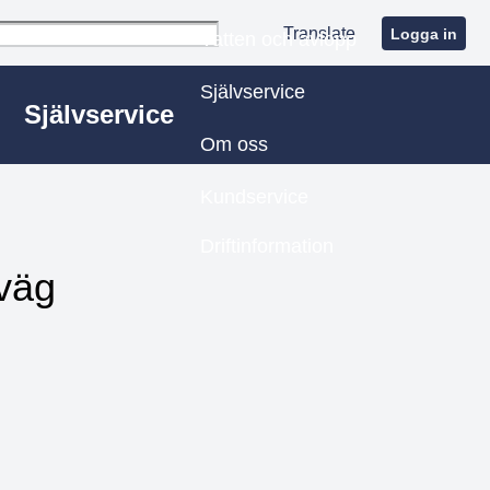
Translate
Logga in
Vatten och avlopp
Självservice
Självservice
Om oss
Kundservice
Driftinformation
 väg