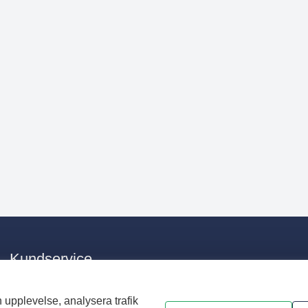
Kundservice
E-post:
info@nvaa.se
Telefon:
0176 – 28 33 00
 upplevelse, analysera trafik