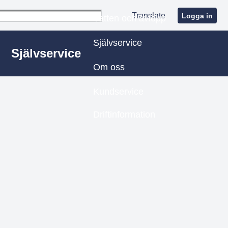
Translate
Logga in
Vatten och avlopp
Självservice
Självservice
Om oss
Kundservice
Driftinformation