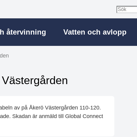
ch återvinning
Vatten och avlopp
rden
ö Västergården
abeln av på Åkerö Västergården 110-120.
bade. Skadan är anmäld till Global Connect