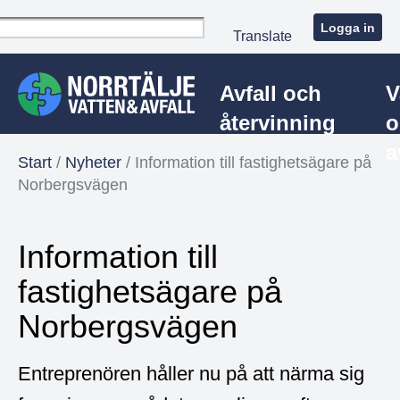
Logga in
Translate
Avfall och
V
återvinning
o
a
Start
/
Nyheter
/
Information till fastighetsägare på
Norbergsvägen
Information till
fastighetsägare på
Norbergsvägen
Entreprenören håller nu på att närma sig