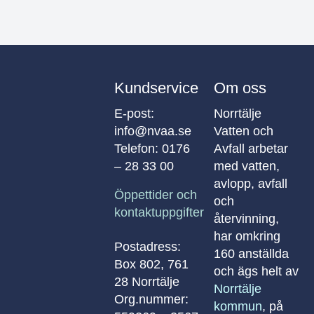
Kundservice
Om oss
E-post:
Norrtälje
info@nvaa.se
Vatten och
Telefon:
0176
Avfall arbetar
– 28 33 00
med vatten,
avlopp, avfall
Öppettider och
och
kontaktuppgifter
återvinning,
har omkring
Postadress:
160 anställda
Box 802, 761
och ägs helt av
28 Norrtälje
Norrtälje
Org.nummer:
kommun
, på