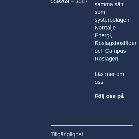
559269 – 3567
samma sätt
som
systerbolagen
Norrtälje
Energi
,
Roslagsbostäder
och
Campus
Roslagen
.
.
Läs mer om
oss
Följ oss på
Tillgänglighet