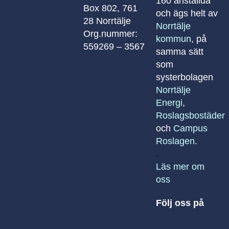
160 anställda
Box 802, 761
och ägs helt av
28 Norrtälje
Norrtälje
Org.nummer:
kommun
, på
559269 – 3567
samma sätt
som
systerbolagen
Norrtälje
Energi
,
Roslagsbostäder
och
Campus
Roslagen
.
.
Läs mer om
oss
Följ oss på