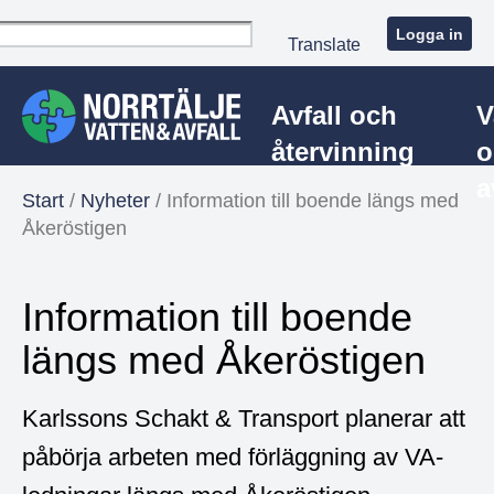
Logga in
Translate
Avfall och
V
återvinning
o
a
Start
/
Nyheter
/
Information till boende längs med
Åkeröstigen
Information till boende
längs med Åkeröstigen
Karlssons Schakt & Transport planerar att
påbörja arbeten med förläggning av VA-