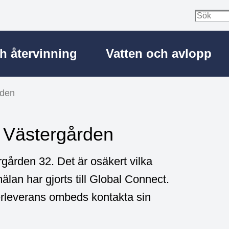
ch återvinning
Vatten och avlopp
rden
ö Västergården
gården 32. Det är osäkert vilka
lan har gjorts till Global Connect.
berleverans ombeds kontakta sin