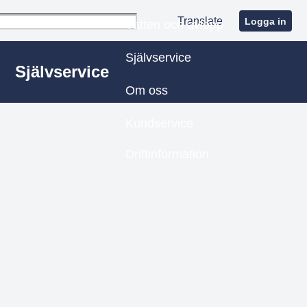
Translate
Logga in
Vatten och avlopp
Självservice
Självservice
Om oss
Kundservice
Driftinformation