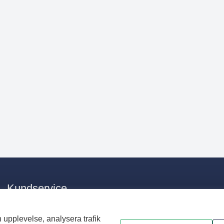
Kundservice
E-post:
info@nvaa.se
Telefon:
0176 – 28 33 00
 upplevelse, analysera trafik