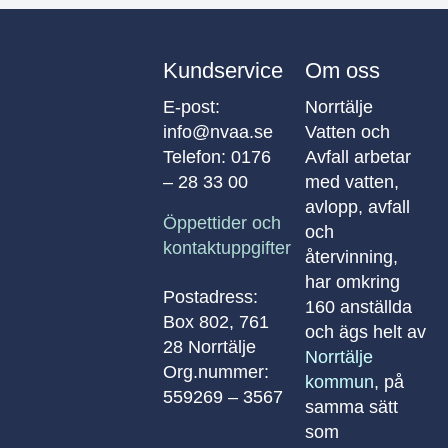
Kundservice
Om oss
E-post:
Norrtälje
info@nvaa.se
Vatten och
Telefon:
0176
Avfall arbetar
– 28 33 00
med vatten,
avlopp, avfall
Öppettider och
och
kontaktuppgifter
återvinning,
har omkring
Postadress:
160 anställda
Box 802, 761
och ägs helt av
28 Norrtälje
Norrtälje
Org.nummer:
kommun
, på
559269 – 3567
samma sätt
som