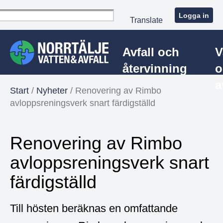
Logga in
Translate
Avfall och
V
återvinning
o
a
Start
/
Nyheter
/
Renovering av Rimbo
avloppsreningsverk snart färdigställd
Renovering av Rimbo
avloppsreningsverk snart
färdigställd
Till hösten beräknas en omfattande