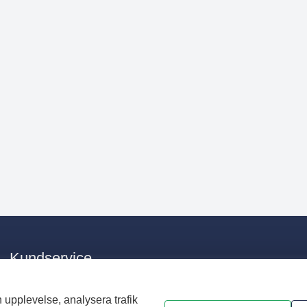
Kundservice
E-post:
info@nvaa.se
Telefon:
0176 – 28 33 00
 upplevelse, analysera trafik