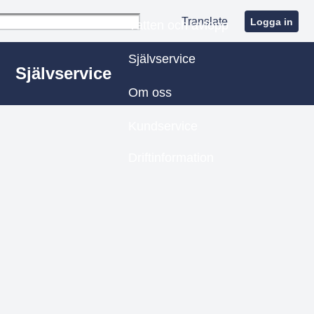
Translate
Logga in
Vatten och avlopp
Självservice
Självservice
Om oss
Kundservice
Driftinformation