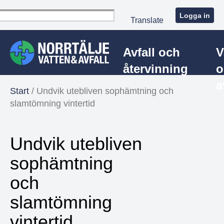
Logga in
Translate
Avfall och
V
återvinning
o
a
Start
/
Undvik utebliven sophämtning och
slamtömning vintertid
Undvik utebliven
sophämtning
och
slamtömning
vintertid