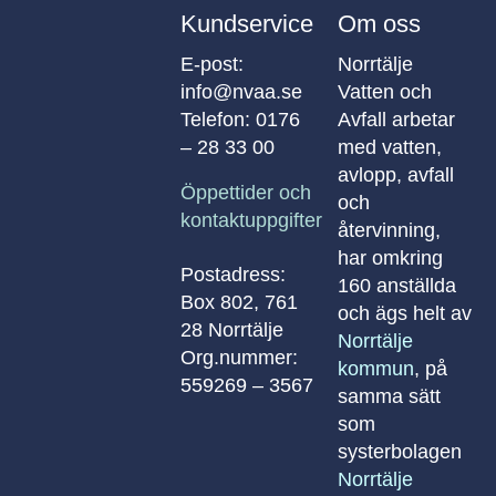
Kundservice
Om oss
E-post:
Norrtälje
info@nvaa.se
Vatten och
Telefon:
0176
Avfall arbetar
– 28 33 00
med vatten,
avlopp, avfall
Öppettider och
och
kontaktuppgifter
återvinning,
har omkring
Postadress:
160 anställda
Box 802, 761
och ägs helt av
28 Norrtälje
Norrtälje
Org.nummer:
kommun
, på
559269 – 3567
samma sätt
som
systerbolagen
Norrtälje