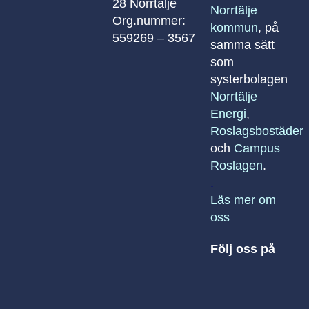
28 Norrtälje
Norrtälje
Org.nummer:
kommun
, på
559269 – 3567
samma sätt
som
systerbolagen
Norrtälje
Energi
,
Roslagsbostäder
och
Campus
Roslagen
.
.
Läs mer om
oss
Följ oss på