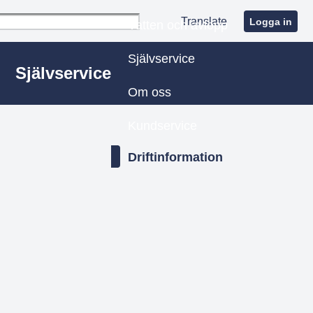
Translate
Logga in
Vatten och avlopp
Självservice
Självservice
Om oss
Kundservice
Driftinformation